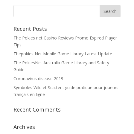
Recent Posts
The Pokies net Casino Reviews Promo Expired Player
Tips
Thepokies Net Mobile Game Library Latest Update
The PokiesNet Australia Game Library and Safety
Guide
Coronavirus disease 2019
Symboles Wild et Scatter : guide pratique pour joueurs
français en ligne
Recent Comments
Archives