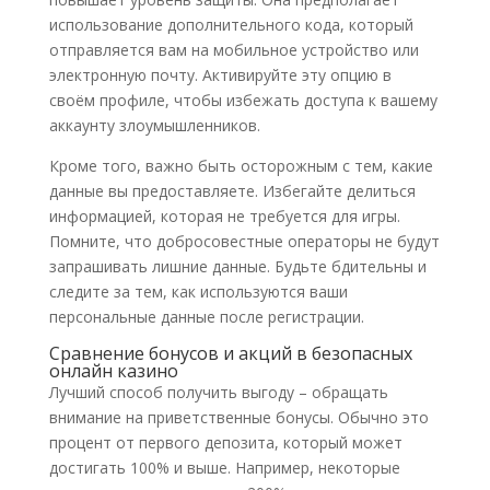
использование дополнительного кода, который
отправляется вам на мобильное устройство или
электронную почту. Активируйте эту опцию в
своём профиле, чтобы избежать доступа к вашему
аккаунту злоумышленников.
Кроме того, важно быть осторожным с тем, какие
данные вы предоставляете. Избегайте делиться
информацией, которая не требуется для игры.
Помните, что добросовестные операторы не будут
запрашивать лишние данные. Будьте бдительны и
следите за тем, как используются ваши
персональные данные после регистрации.
Сравнение бонусов и акций в безопасных
онлайн казино
Лучший способ получить выгоду – обращать
внимание на приветственные бонусы. Обычно это
процент от первого депозита, который может
достигать 100% и выше. Например, некоторые