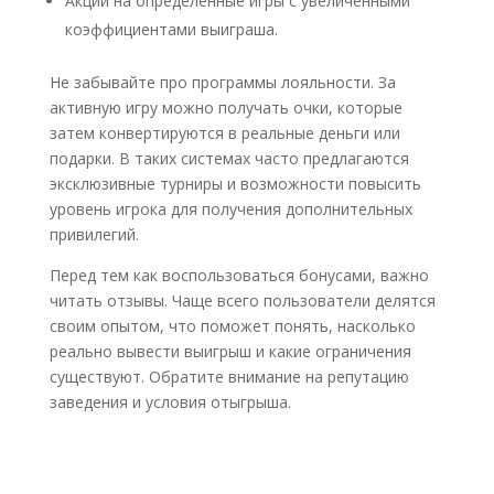
Акции на определённые игры с увеличенными
коэффициентами выиграша.
Не забывайте про программы лояльности. За
активную игру можно получать очки, которые
затем конвертируются в реальные деньги или
подарки. В таких системах часто предлагаются
эксклюзивные турниры и возможности повысить
уровень игрока для получения дополнительных
привилегий.
Перед тем как воспользоваться бонусами, важно
читать отзывы. Чаще всего пользователи делятся
своим опытом, что поможет понять, насколько
реально вывести выигрыш и какие ограничения
существуют. Обратите внимание на репутацию
заведения и условия отыгрыша.